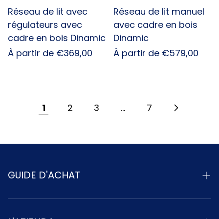
Réseau de lit avec
Réseau de lit manuel
régulateurs avec
avec cadre en bois
cadre en bois Dinamic
Dinamic
Prix
À partir de €369,00
Prix
À partir de €579,00
habituel
habituel
1
2
3
…
7
GUIDE D'ACHAT
Livraison