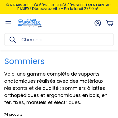
🌰 RABAIS JUSQU'À 60% + JUSQU'À 30% SUPPLÉMENTAIRE AU
PANIER ! Découvrez vite - Fin le lundi 27/10 🍂
Compte
Pan
Rechercher
Sommiers
Voici une gamme complète de supports
anatomiques réalisés avec des matériaux
résistants et de qualité : sommiers à lattes
orthopédiques et ergonomiques en bois, en
fer, fixes, manuels et électriques.
74 produits